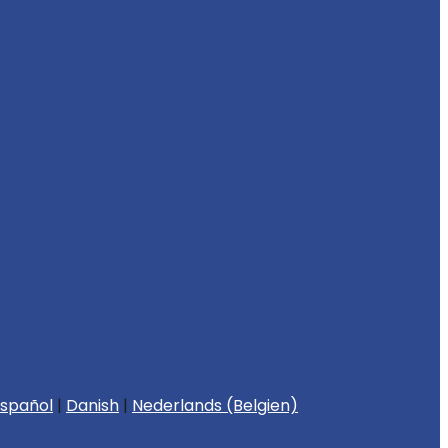
spañol
|
Danish
|
Nederlands (Belgien)