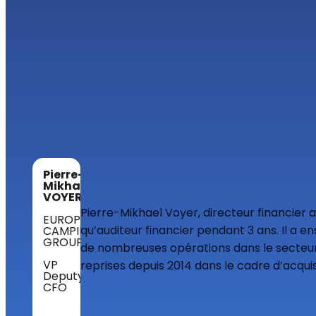
Pierre-
Mikhael
VOYER
Pierre-Mikhael Voyer, directeur financier a
EUROPEAN
qu’auditeur financier pendant 3 ans. Il a e
CAMPING
GROUP
de nombreuses opérations dans le secteur 
VP
reprises depuis 2014 dans le cadre d’acqui
Deputy
CFO