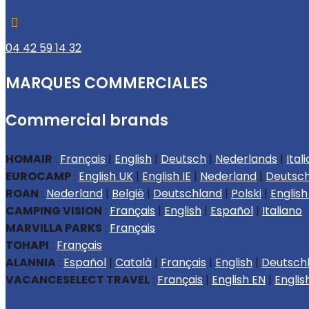

04 42 59 14 32
MARQUES COMMERCIALES
Commercial brands
HOMAIR
:
Français
|
English
|
Deutsch
|
Nederlands
|
Ital
EUROCAMP
:
English UK
|
English IE
|
Nederland
|
Deutsc
ROAN
:
Nederland
|
België
|
Deutschland
|
Polski
|
English
CAMPING VISION
:
Français
|
English
|
Español
|
Italiano
MARVILLA PARKS
:
Français
TOHAPI
:
Français
ALANNIA
:
Español
|
Català
|
Français
|
English
|
Deutsch
VACANCESELECT TRAVEL
:
Français
|
English EN
|
English