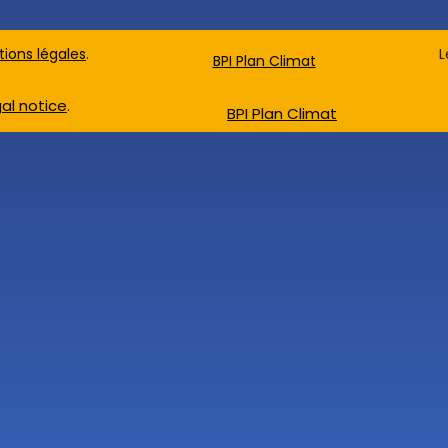
ions légales
.
L
BPI Plan Climat
al notice
.
BPI Plan Climat