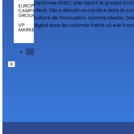
Diplômée d’HEC, elle rejoint le groupe ECG
EUROPEAN
client. Elle a débuté sa carrière dans le c
CAMPING
GROUP
culture de l’innovation, comme Meetic, Dee
VP
digital dans les cinémas Pathé où elle trava
MARKETING
Suivre
X