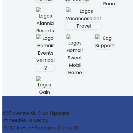
570 avenue du Club Hippique
Immeuble Le Derby
13097 Aix-en-Provence Cedex 02