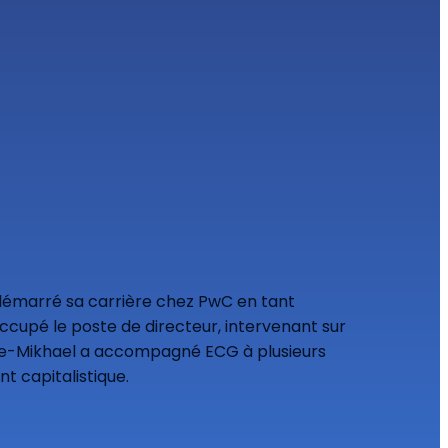
 a démarré sa carrière chez PwC en tant
 occupé le poste de directeur, intervenant sur
erre-Mikhael a accompagné ECG à plusieurs
t capitalistique.