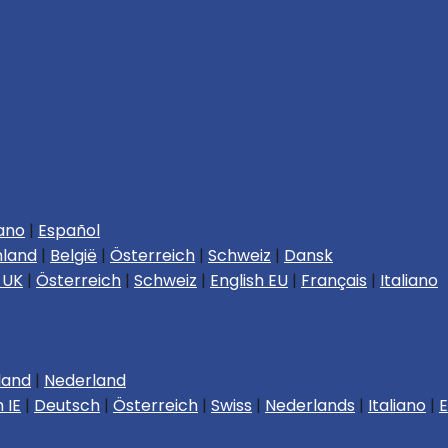
iano
|
Español
hland
|
België
|
Österreich
|
Schweiz
|
Dansk
 UK
|
Österreich
|
Schweiz
|
English EU
|
Français
|
Italiano
land
|
Nederland
 IE
|
Deutsch
|
Österreich
|
Swiss
|
Nederlands
|
Italiano
|
E